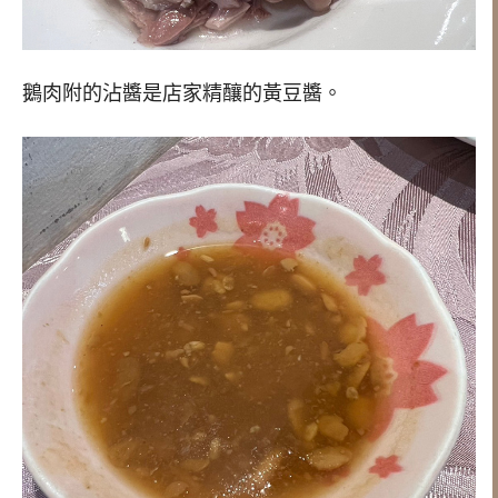
鵝肉附的沾醬是店家精釀的黃豆醬。