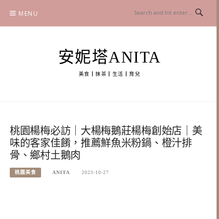
Skip
MENU
to
content
安妮塔ANITA
美食┃抹茶┃生活┃育兒
桃園楊梅必訪｜大楊梅鵝莊楊梅創始店｜美
味的客家佳餚，推薦鮮魚米粉鍋、橙汁排
骨、鄉村土鵝肉
桃園美食
ANITA
2023-10-27