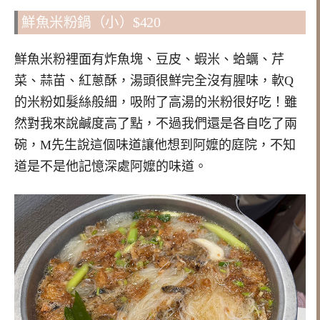
鮮魚米粉鍋（小）$420
鮮魚米粉裡面有炸魚塊、豆皮、蝦米、蛤蠣、芹
菜、蒜苗、紅蔥酥，湯頭很鮮完全沒有腥味，軟Q
的米粉如髮絲般細，吸附了高湯的米粉很好吃！雖
然對我來說鹹度高了點，不過我們還是各自吃了兩
碗，M先生說這個味道讓他想到阿嬤的庭院，不知
道是不是他記憶深處阿嬤的味道。