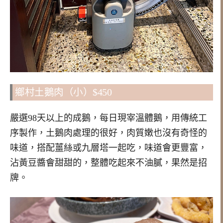
鄉村土鵝肉（小）$450
嚴選98天以上的成鵝，每日現宰溫體鵝，用傳統工
序製作，土鵝肉處理的很好，肉質嫩也沒有奇怪的
味道，搭配薑絲或九層塔一起吃，味道會更豐富，
沾黃豆醬會甜甜的，整體吃起來不油膩，果然是招
牌。