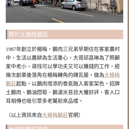
關於
大楊梅鵝莊
1987年創立於楊梅，鵝肉三兄弟早期住在客家農村
中，生活以農耕為生活重心，大哥邱昌琳為了照顧
家中老小，尋找可以學功夫又可以賺錢的工作，經
幾次創業後落角在楊梅轉角的磚瓦屋，做為
大楊梅
鵝莊
起點，以鵝肉增添的香氣融入客家菜色，招牌
土鵝肉、鵝油悶筍、鵝湯米苔目大獲好評，客人口
耳相傳也吸引眾多老饕前來品嚐。
（以上資訊來自
大楊梅鵝莊
官網）