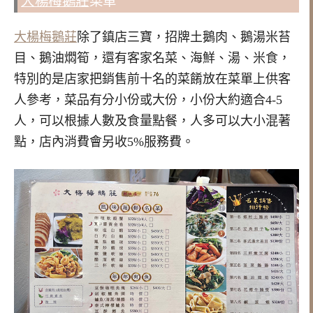
大楊梅鵝莊
菜單
大楊梅鵝莊
除了鎮店三寶，招牌土鵝肉、鵝湯米苔
目、鵝油燜筍，還有客家名菜、海鮮、湯、米食，
特別的是店家把銷售前十名的菜餚放在菜單上供客
人參考，菜品有分小份或大份，小份大約適合4-5
人，可以根據人數及食量點餐，人多可以大小混著
點，店內消費會另收5%服務費。