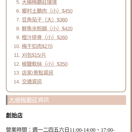
大楊梅鵝莊環境
鄉村土鵝肉（小）$450
豆角茄子（大）$380
鮮魚米粉鍋（小）$420
橙汁排骨（小）$260
梅干扣肉$270
刈包$15/片
椒鹽軟絲（小）$350
店家/景點資訊
交通資訊
大楊梅鵝莊
資訊
創始店
營業時間：週一二四五六日11:00-14:00、17:00-