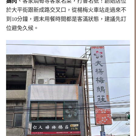
鵝肉
、客家燜筍等客家名菜，打響名號！創始店位
於大平街跟新成路交叉口，從楊梅火車站走過來不
到10分鐘，週末用餐時間都是客滿狀態，建議先訂
位避免久候。