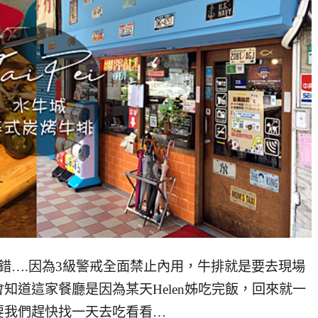
錯….因為3級警戒全面禁止內用，牛排就是要去現場
知道這家餐廳是因為某天Helen姊吃完飯，回來就一
要我們趕快找一天去吃看看…