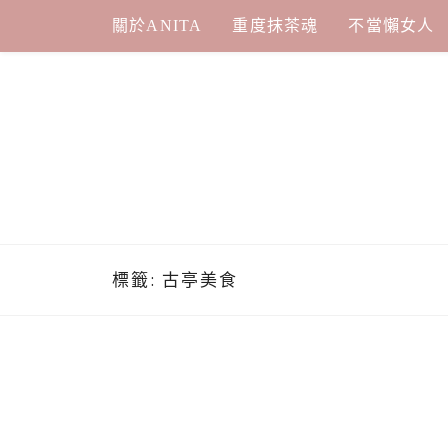
Skip
關於ANITA
重度抹茶魂
不當懶女人
to
content
標籤:
古亭美食