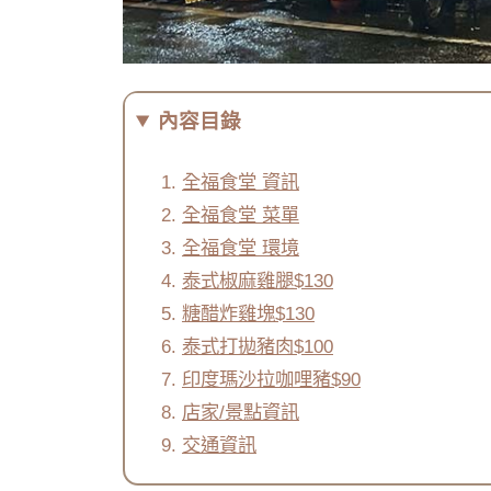
內容目錄
全福食堂 資訊
全福食堂 菜單
全福食堂 環境
泰式椒麻雞腿$130
糖醋炸雞塊$130
泰式打拋豬肉$100
印度瑪沙拉咖哩豬$90
店家/景點資訊
交通資訊