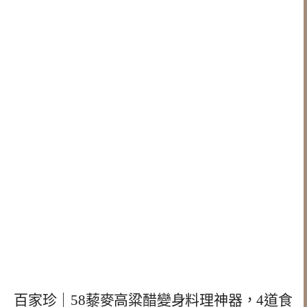
百家珍｜58藜麥高粱醋變身料理神器，4道食