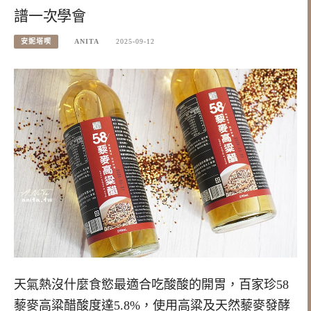
譜一次學會
安妮塔喫
ANITA
2025-09-12
天氣熱沒什麼食慾最適合吃酸酸的開胃，百家珍58
藜麥高粱醋酸度達5.8%，使用高粱及天然藜麥發酵