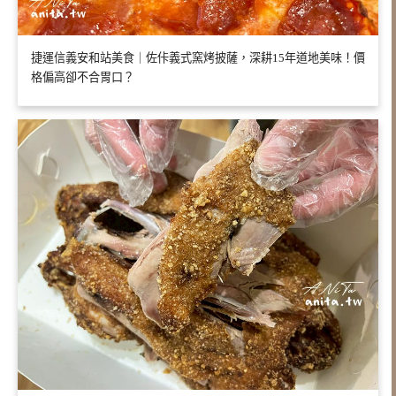
捷運信義安和站美食｜佐佧義式窯烤披薩，深耕15年道地美味！價
格偏高卻不合胃口？