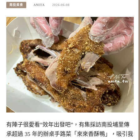
南投美食
ANITA
2026-06-08
有陣子很愛看”效年出發吧”，有集採訪南投埔里傳
承超過 35 年的辦桌手路菜「來來香酥鴨」，吸引我