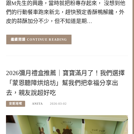
跟M先生的興趣，當時就把粉專存起來， 沒想到他
們的行動餐車跑來新北，趕快預定香酥鴨解饞，外
皮的蒜酥加分不少，但不知道是期…
CONTINUE READING
2026彌月禮盒推薦｜寶寶滿月了！我們選擇
「蒙恩聽障烘焙坊」幫我們把幸福分享出
去，親友說超好吃
安妮塔喫
ANITA
2026-03-02