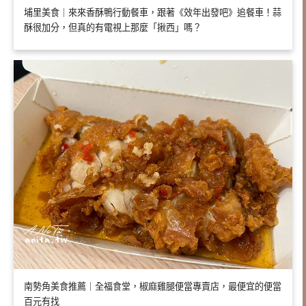
埔里美食｜來來香酥鴨行動餐車，跟著《效年出發吧》追餐車！蒜
酥很加分，但真的有電視上那麼「揪西」嗎？
南勢角美食推薦｜全福食堂，椒麻雞腿便當專賣店，最便宜的便當
百元有找