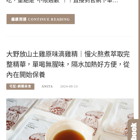
吃，重點是”不限週數”！！直接到官網下單…
CONTINUE READING
大野放山土雞原味滴雞精｜慢火熬煮萃取完
整精華，單喝無腥味，隔水加熱好方便，從
內在開始保養
宅配/網購美食
ANITA
2024-09-13