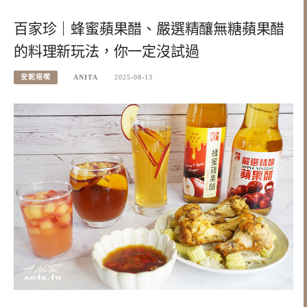
百家珍｜蜂蜜蘋果醋、嚴選精釀無糖蘋果醋
的料理新玩法，你一定沒試過
安妮塔喫
ANITA
2025-08-13