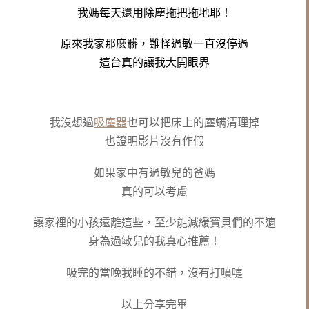
我媽每天還用除塵拖把拖地耶！
原來我家那麼髒，難怪過敏一直沒停過
這台真的讓我大開眼界
我沒想過
吸塵器
也可以把床上的塵螨清理掉
也證明影片沒有作假
如果家中有過敏兒的爸媽
真的可以考慮
讓家裡的小孩遠離這些，至少能減緩寶貝們的不適
身為過敏兒的我真心推薦！
吸完的當晚我睡的不錯，沒有打噴嚏
以上分享完畢