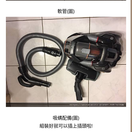
軟管(圖)
吸螨配備(圖)
組裝好就可以插上插頭啦!