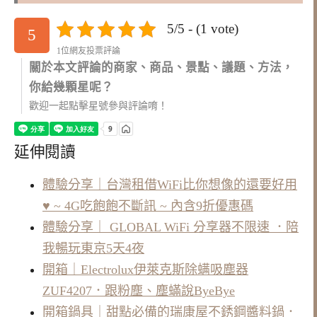
5/5 - (1 vote)
5
1位網友投票評論
關於本文評論的商家、商品、景點、議題、方法，
你給幾顆星呢？
歡迎一起點擊星號參與評論唷！
延伸閱讀
體驗分享｜台灣租借WiFi比你想像的還要好用
♥ ~ 4G吃飽飽不斷訊 ~ 內含9折優惠碼
體驗分享｜ GLOBAL WiFi 分享器不限速 ．陪
我暢玩東京5天4夜
開箱｜Electrolux伊萊克斯除螨吸塵器
ZUF4207．跟粉塵、塵蟎說ByeBye
開箱鍋具｜甜點必備的瑞康屋不銹鋼醬料鍋．