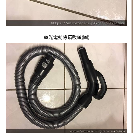
藍光電動除螨吸頭(圖)