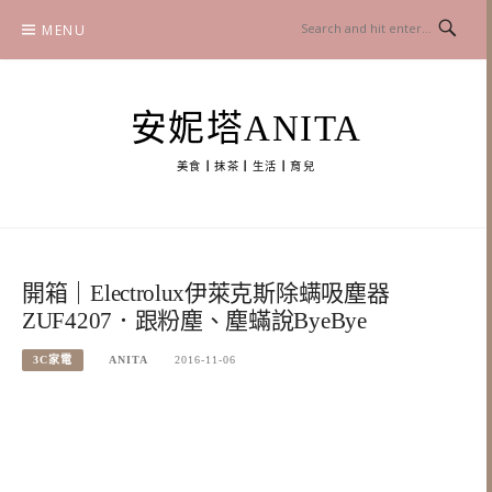
Skip
MENU
to
content
安妮塔ANITA
美食┃抹茶┃生活┃育兒
開箱｜Electrolux伊萊克斯除螨吸塵器
ZUF4207．跟粉塵、塵蟎說ByeBye
3C家電
ANITA
2016-11-06