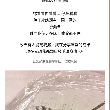
塵螨及粉塵(圖)
妳看看你看看….仔細看看
除了塵螨還有一團一團的
媽呀!!
難怪我每天在床上噴嚏都不停
改天有人能幫我搬，我在分享床墊的成果
現在光想我都頭皮發毛渾身癢>0<
媽媽的床我也幫她吸，還有客廳