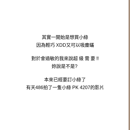
其實一開始是想買小綠
因為輕巧 XDD
又可以吸塵蟎
對於會過敏的我來說
超 級 需 要 !!
妳說是不是?
本來已經要訂小綠了
有天486拍了一隻
小綠 PK 4207的影片