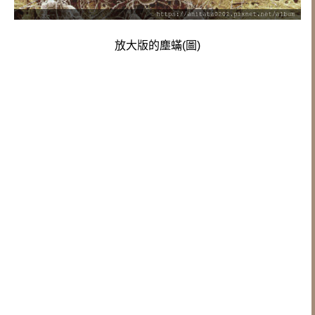
放大版的塵蟎
(圖)