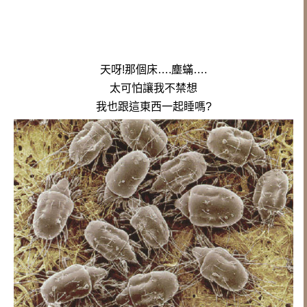
天呀!
那個床….塵蟎….
太可怕
讓我不禁想
我也跟這東西一起睡嗎?