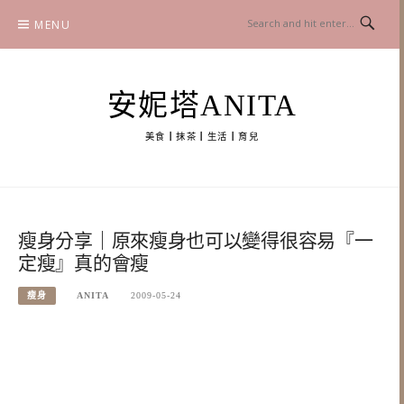
Skip
MENU
to
content
安妮塔ANITA
美食┃抹茶┃生活┃育兒
瘦身分享｜原來瘦身也可以變得很容易『一
定瘦』真的會瘦
瘦身
ANITA
2009-05-24