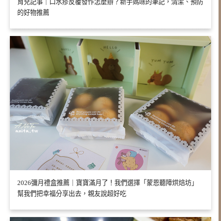
育兒記事｜口水疹反覆發作怎麼辦？新手媽咪的筆記，清潔、預防
的好物推薦
2026彌月禮盒推薦｜寶寶滿月了！我們選擇「蒙恩聽障烘焙坊」
幫我們把幸福分享出去，親友說超好吃