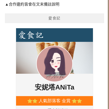
▲合作邀約皆會在文末備註說明
愛食記