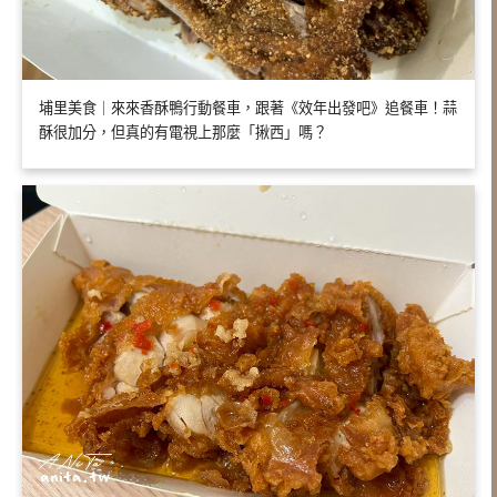
埔里美食｜來來香酥鴨行動餐車，跟著《效年出發吧》追餐車！蒜
酥很加分，但真的有電視上那麼「揪西」嗎？