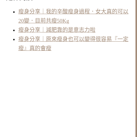
瘦身分享｜我的辛酸瘦身過程．女大真的可以
20變．目前共瘦50Kg
瘦身分享｜減肥靠的是意志力啦
瘦身分享｜原來瘦身也可以變得很容易『一定
瘦』真的會瘦