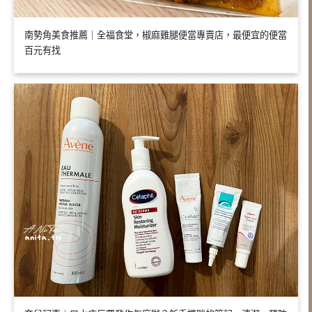
南勢角美食推薦｜全福食堂，椒麻雞腿便當專賣店，最便宜的便當
百元有找