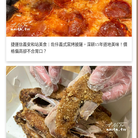
捷運信義安和站美食｜佐佧義式窯烤披薩，深耕15年道地美味！價
格偏高卻不合胃口？