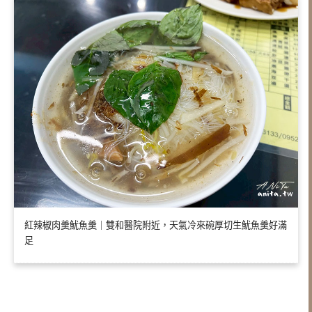
紅辣椒肉羹魷魚羹｜雙和醫院附近，天氣冷來碗厚切生魷魚羹好滿
足