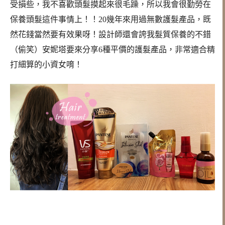
受損些，我不喜歡頭髮摸起來很毛躁，所以我會很勤勞在
保養頭髮這件事情上！！20幾年來用過無數護髮產品，既
然花錢當然要有效果呀！設計師還會誇我髮質保養的不錯
（偷笑）安妮塔要來分享6種平價的護髮產品，非常適合精
打細算的小資女唷！