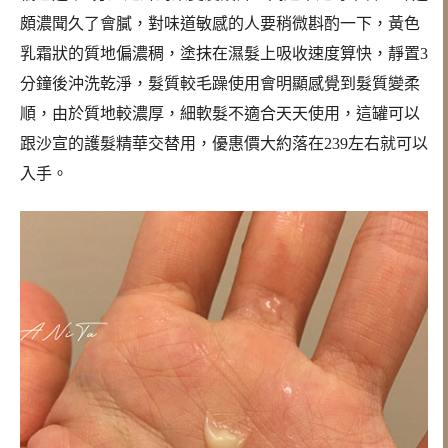
頗濃聞久了會膩，對味道敏感的人要稍微斟酌一下，黃色
乳霜狀的質地偏濃稠，塗抹在濕髮上吸收速度算快，靜置3
分鐘後沖洗乾淨，髮質較毛躁使用會明顯感覺到髮質變柔
順，由於質地較濃厚，細軟髮不適合天天使用，這罐可以
跟沙宣的護髮精華交替用，優惠價大約落在239左右就可以
入手。