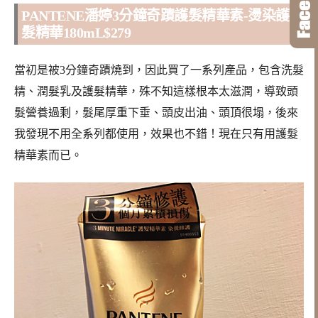
PANTENE潘婷3分鐘奇蹟護髮精華素-燙染護
髮精華180mL$279
當初是被3分鐘奇蹟燒到，因此買了一系列產品，包含洗髮
精、潤髮乳及護髮精華，殊不知這樣根本太滋潤，導致頭
髮營養過剩，髮尾厚重下垂、頭皮出油、頭頂很塌，後來
我發現不用全系列都使用，效果也不錯！現在只有用護髮
精華素而已。