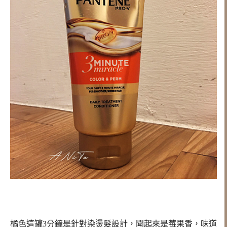
橘色這罐3分鐘是針對染燙髮設計，聞起來是莓果香，味道