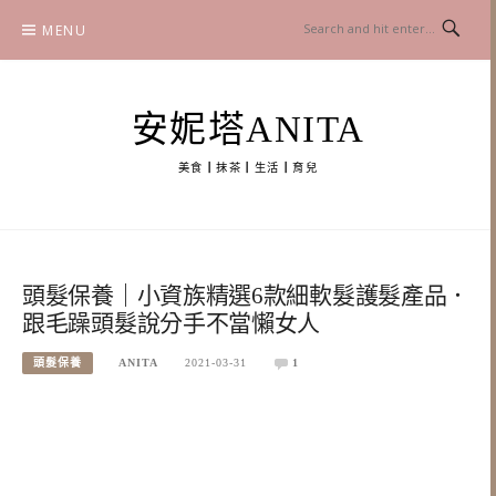
Skip
MENU
to
content
安妮塔ANITA
美食┃抹茶┃生活┃育兒
頭髮保養｜小資族精選6款細軟髮護髮產品．
跟毛躁頭髮說分手不當懶女人
頭髮保養
ANITA
2021-03-31
1