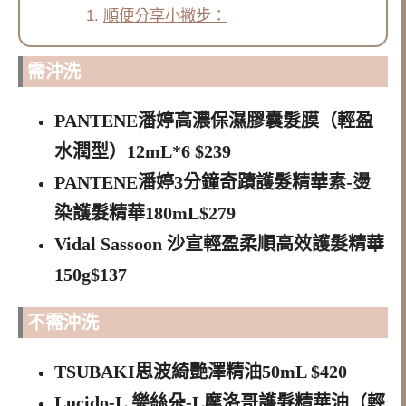
順便分享小撇步：
需沖洗
PANTENE潘婷
高濃保濕膠囊髮膜（輕盈
水潤型）12mL*6 $239
PANTENE潘婷3分鐘奇蹟護髮精華素-燙
染護髮精華180mL$279
Vidal Sassoon 沙宣輕盈柔順高效護髮精華
150g$137
不需
沖洗
TSUBAKI思波綺艷澤精油50mL $420
Lucido-L 樂絲朵-L摩洛哥護髮精華油（輕