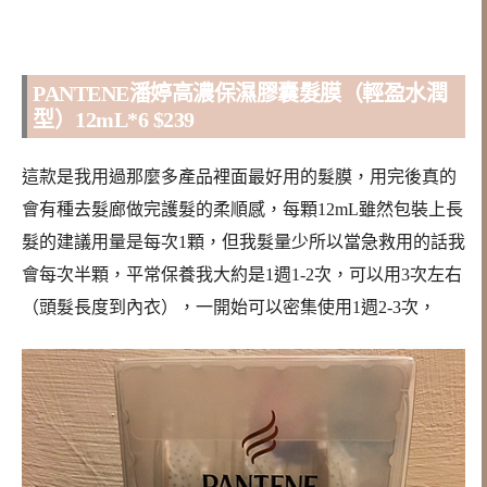
PANTENE潘婷
高濃保濕膠囊髮膜（輕盈水潤
型）12mL*6 $239
這款是我用過那麼多產品裡面最好用的髮膜，用完後真的
會有種去髮廊做完護髮的柔順感，每顆12mL雖然包裝上長
髮的建議用量是每次1顆，但我髮量少所以當急救用的話我
會每次半顆，平常保養我大約是1週1-2次，可以用3次左右
（頭髮長度到內衣），一開始可以密集使用1週2-3次，