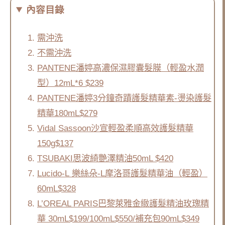
內容目錄
需沖洗
不需沖洗
PANTENE潘婷高濃保濕膠囊髮膜（輕盈水潤
型）12mL*6 $239
PANTENE潘婷3分鐘奇蹟護髮精華素-燙染護髮
精華180mL$279
Vidal Sassoon沙宣輕盈柔順高效護髮精華
150g$137
TSUBAKI思波綺艷澤精油50mL $420
Lucido-L 樂絲朵-L摩洛哥護髮精華油（輕盈）
60mL$328
L’OREAL PARIS巴黎萊雅金緻護髮精油玫瑰精
華 30mL$199/100mL$550/補充包90mL$349