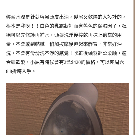
輕盈水潤是針對容易頭皮出油，髮尾又乾燥的人設計的，
根本是我呀！！白色的乳霜狀裡面有藍色的保濕因子，號
稱可以先修護再補水，頭髮洗淨後擰乾再抹上適當的用
量，不會感到黏膩！稍加按摩後包起來靜置，非常好沖
洗，不會有滑滑洗不淨的感覺！吹乾後頭髮輕盈柔順，適
合細軟髮，小屈有時候會有2盒$420的價格，可以趁周六
8.8折時入手。