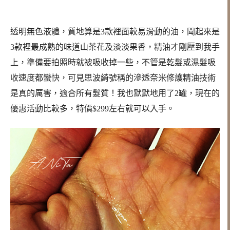
透明無色液體，質地算是3款裡面較易滑動的油，聞起來是
3款裡最成熟的味道山茶花及淡淡果香，精油才剛壓到我手
上，準備要拍照時就被吸收掉一些，不管是乾髮或濕髮吸
收速度都蠻快，可見思波綺號稱的滲透奈米修護精油技術
是真的厲害，適合所有髮質！我也默默地用了2罐，現在的
優惠活動比較多，特價$299左右就可以入手。