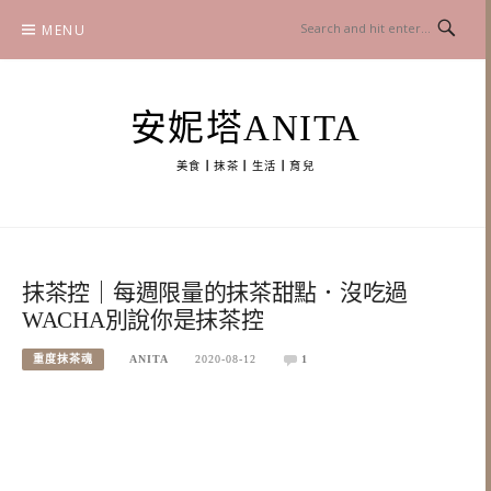
Skip
MENU
to
content
安妮塔ANITA
美食┃抹茶┃生活┃育兒
抹茶控｜每週限量的抹茶甜點．沒吃過
WACHA別說你是抹茶控
重度抹茶魂
ANITA
2020-08-12
1