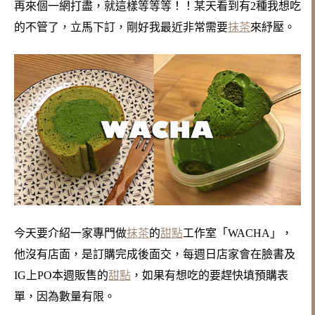
再來個一網打盡，
就這樣等等等！！某天看到有2種我想吃
的不管了，立馬下訂，
剛好我最近非常需要
抹茶
來紓壓。
今天要介紹一家專門做
抹茶
的
甜點
工作室「WACHA」，
他沒有店面，是訂購完成後面交，
每週日店家會在臉書及
IG上PO本週販售的
甜點
，如果有想吃的要趕快填預購表
單，
因為數量有限。