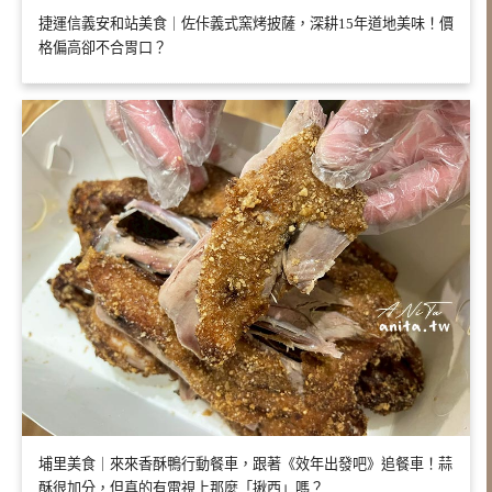
捷運信義安和站美食｜佐佧義式窯烤披薩，深耕15年道地美味！價
格偏高卻不合胃口？
埔里美食｜來來香酥鴨行動餐車，跟著《效年出發吧》追餐車！蒜
酥很加分，但真的有電視上那麼「揪西」嗎？