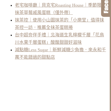
老宅咖啡廳｜貝克宅Roasting House｜季節限定
抹茶草莓戚風蛋糕（僅外帶）
抹茶控｜使用小山園抹茶的「小樂堂」值得抹
茶控一訪．推薦全抹茶蛋糕捲
台中超夯伴手禮｜北海道生乳檸檬千層「花鳥
川水果千層蛋糕」酸酸甜甜好滋味
減點糖Less Sugar｜新鮮減糖少負擔．來永和千
萬不能錯過的甜點店