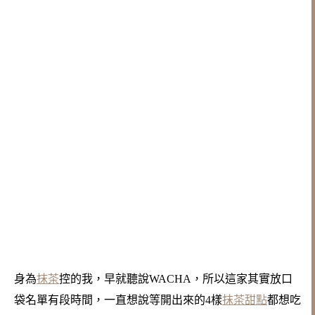
身為
抹茶
控的我，早就聽說WACHA，所以這家其實放口
袋名單有段時間，
一直想說等開出來的4樣
抹茶
甜點
都想吃