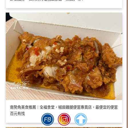
南勢角美食推薦｜全福食堂，椒麻雞腿便當專賣店，最便宜的便當
百元有找