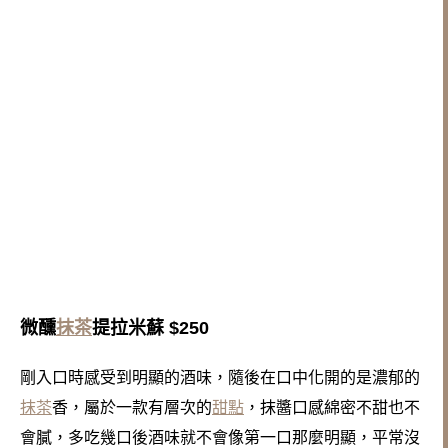
微醺
抹茶
提拉米蘇 $250
剛入口時感受到明顯的酒味，隨後在口中化開的是濃郁的
抹茶
香，屬於一款有層次的
甜點
，
抹醬口感綿密不甜也不
會膩，多吃幾口後酒味就不會像第一口那麼明顯，
平常沒