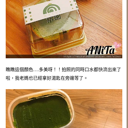
瞧瞧這個顏色….多美呀！！拍照的同時口水都快流出來了
啦，
我老媽也已經拿好湯匙在旁邊等了。