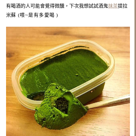
有喝酒的人可能會覺得微醺，下次我想試試酒鬼
抹茶
提拉
米蘇
(喂~是有多愛喝
)