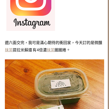
週六面交完，我可是滿心期待的衝回家，
今天訂的是
微醺
。
抹茶
提拉米蘇
還有
4倍濃
抹茶
圈圈捲