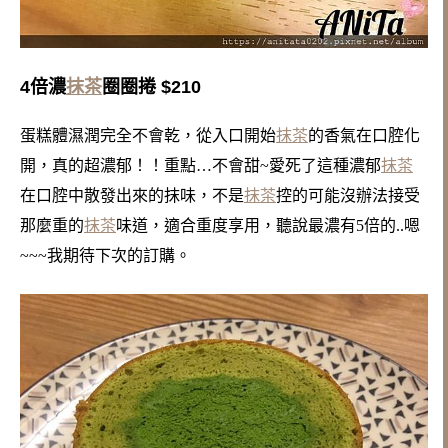
4倍濃
抹茶
圈圈捲 $210
蛋糕體濕潤完全不會乾，從入口開始
抹茶
的香氣在口腔化
開，真的超濃郁！！
重點…不會甜~愛死了這種濃郁
抹茶
在口腔中散發出來的抹味，
不是
抹茶
控的可能沒辦法接受
那麼重的
抹茶
味道，適合重度享用，
聽說最濃有5倍的..嗯
~~~我期待下次的訂購。