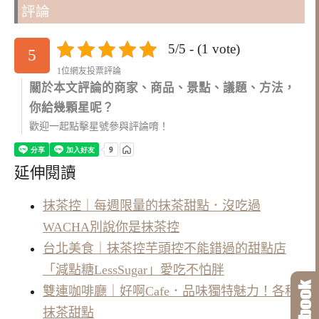
評論
5/5 - (1 vote)
5
1位網友投票評論
關於本文評論的商家、商品、景點、議題、方法，
你給幾顆星呢？
歡迎一起點擊星號參與評論唷！
延伸閱讀
抹茶控｜每週限量的抹茶甜點．沒吃過
WACHA別說你是抹茶控
台北美食｜抹茶控芋頭控不能錯過的甜點店
「減點糖LessSugar」愛吃不怕胖
雙連咖啡廳｜好啊Cafe．品味獨特魅力！各種
抹茶甜點