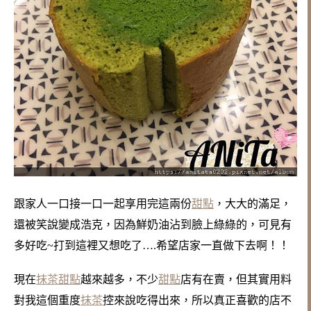
跟家人一口接一口一起享用完這兩份
甜點
，大大的滿足，
還被笑說變成浩克，因為鮮奶油沾到臉上綠綠的，
可見有
多好吃~打到這裡又想吃了….希望店家一直做下去啊！！
現在
抹茶
甜點
越來越多，不少
甜點
店有在賣，但其實用料
對我這個重度
抹茶
控來說吃得出來，
所以真正喜歡的店不