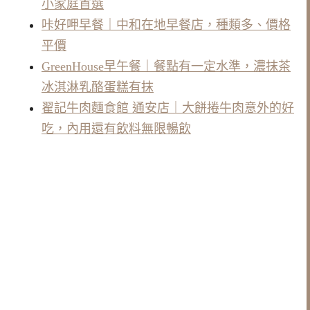
小家庭首選
咔好呷早餐｜中和在地早餐店，種類多、價格
平價
GreenHouse早午餐｜餐點有一定水準，濃抹茶
冰淇淋乳酪蛋糕有抹
翟記牛肉麵食館 通安店｜大餅捲牛肉意外的好
吃，內用還有飲料無限暢飲