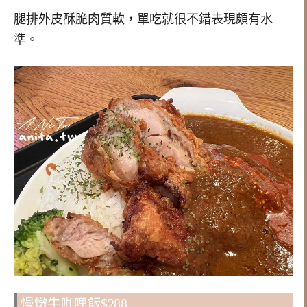
腿排外皮酥脆肉質軟，單吃就很不錯表現頗有水
準。
慢燉牛咖哩飯$288