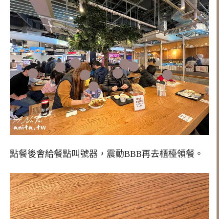
點餐後會給餐點叫號器，震動BBB再去櫃檯領餐。