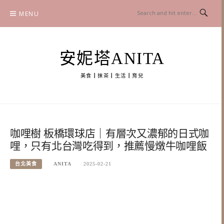
Skip
MENU
to
content
安妮塔ANITA
美食┃抹茶┃生活┃育兒
咖哩樹 板橋環球店｜有層次又濃郁的日式咖
哩，只有北台灣吃得到，推薦慢燉牛咖哩飯
台北美食
ANITA
2025-02-21