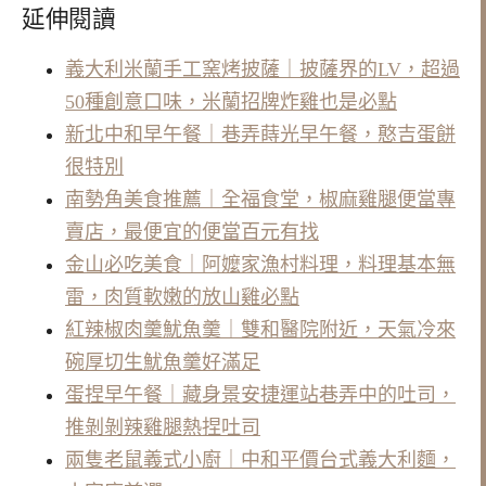
延伸閱讀
義大利米蘭手工窯烤披薩｜披薩界的LV，超過
50種創意口味，米蘭招牌炸雞也是必點
新北中和早午餐｜巷弄蒔光早午餐，憨吉蛋餅
很特別
南勢角美食推薦｜全福食堂，椒麻雞腿便當專
賣店，最便宜的便當百元有找
金山必吃美食｜阿嬤家漁村料理，料理基本無
雷，肉質軟嫩的放山雞必點
紅辣椒肉羹魷魚羹｜雙和醫院附近，天氣冷來
碗厚切生魷魚羹好滿足
蛋捏早午餐｜藏身景安捷運站巷弄中的吐司，
推剝剝辣雞腿熱捏吐司
兩隻老鼠義式小廚｜中和平價台式義大利麵，