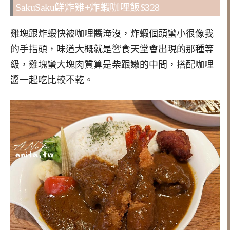
SakuSaku鮮炸雞+炸蝦咖哩飯$328
雞塊跟炸蝦快被咖哩醬淹沒，炸蝦個頭蠻小很像我
的手指頭，味道大概就是響食天堂會出現的那種等
級，雞塊蠻大塊肉質算是柴跟嫩的中間，搭配咖哩
醬一起吃比較不乾。