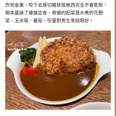
炸到金黃，咬下去厚切豬排很啾西完全不會乾柴，
根本贏過了連鎖定食，旁邊的配菜是水煮的花野
菜、玉米筍、番茄，份量對男生來說剛好。