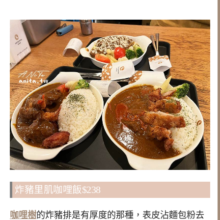
炸豬里肌咖哩飯$238
咖哩樹
的炸豬排是有厚度的那種，表皮沾麵包粉去