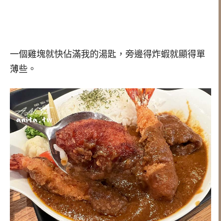
一個雞塊就快佔滿我的湯匙，旁邊得炸蝦就顯得單
薄些。