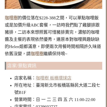
咖哩樹
的價位落在$228-388之間，可以單點咖哩飯
或是加價升級ABC套餐，一訪時我們點了雞腿排跟
豬排，二訪本來想照舊可惜豬排賣完，濃郁的咖哩
醬及主餐的表現依然優秀，連原本對咖哩興趣缺缺
的Helen姐都滿意，即便兩次用餐時間相隔許久味道
依舊沒變，請
咖哩樹
繼續保持唷~
店家/景點資訊
店家名稱：
咖哩樹 板橋環球店
所在地址：臺灣新北市板橋區縣民大道二段七
號B1F
營業時間：日 一 二 三 四 五 六 11:00-22:00
店家電話：0229602727