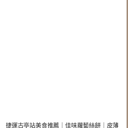
捷運古亭站美食推薦｜佳味蘿蔔絲餅｜皮薄