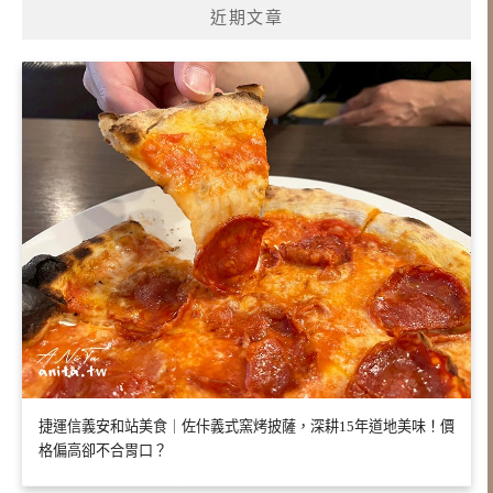
近期文章
捷運信義安和站美食｜佐佧義式窯烤披薩，深耕15年道地美味！價
格偏高卻不合胃口？