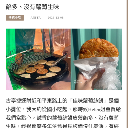
餡多、沒有蘿蔔生味
傳統小吃
ANITA
2023-12-08
古亭捷運附近和平東路上的「佳味蘿蔔絲餅」是個
小攤位，我大約從國小吃起，那時候Helen姐會買給
我們當點心，鹹香的蘿蔔絲餅皮薄餡多、沒有蘿蔔
生味，經過那麼多年依舊是銅板價沒什麼漲，有經