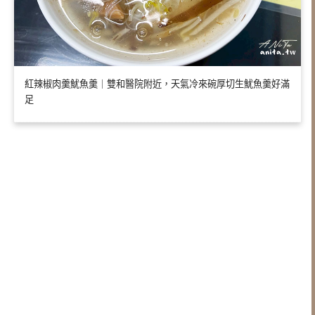
紅辣椒肉羹魷魚羹｜雙和醫院附近，天氣冷來碗厚切生魷魚羹好滿
足