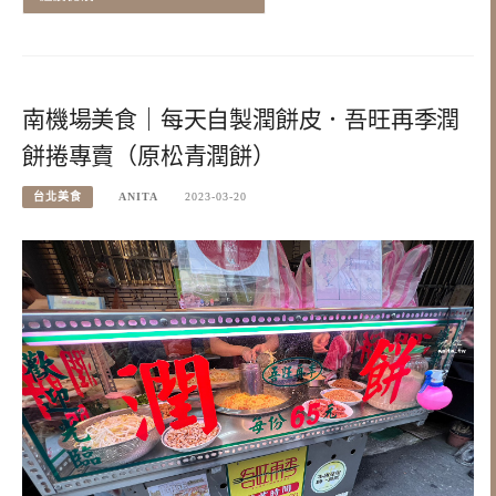
南機場美食｜每天自製潤餅皮．吾旺再季潤
餅捲專賣（原松青潤餅）
台北美食
ANITA
2023-03-20