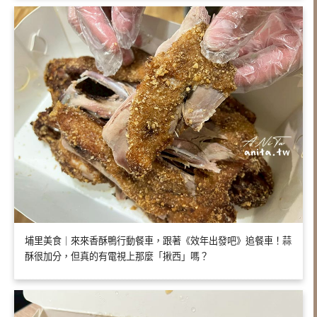
埔里美食｜來來香酥鴨行動餐車，跟著《效年出發吧》追餐車！蒜
酥很加分，但真的有電視上那麼「揪西」嗎？