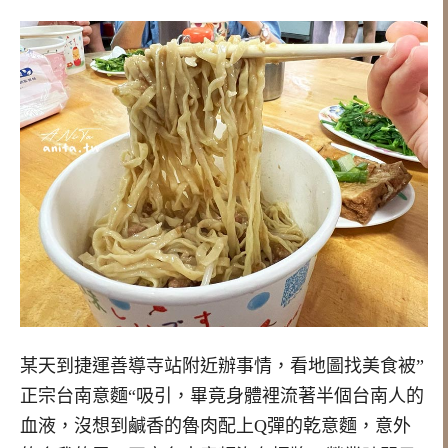
某天到捷運善導寺站附近辦事情，看地圖找美食被”
正宗台南意麵“吸引，畢竟身體裡流著半個台南人的
血液，沒想到鹹香的魯肉配上Q彈的乾意麵，意外