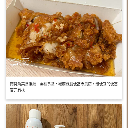
南勢角美食推薦｜全福食堂，椒麻雞腿便當專賣店，最便宜的便當
百元有找