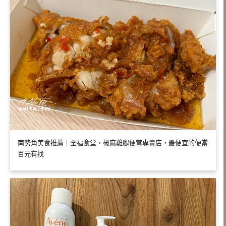
南勢角美食推薦｜全福食堂，椒麻雞腿便當專賣店，最便宜的便當
百元有找