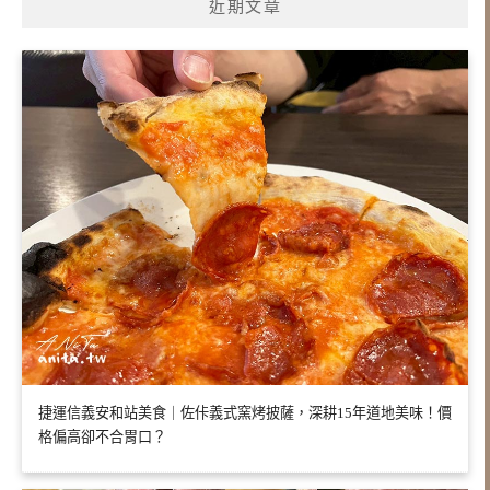
近期文章
捷運信義安和站美食｜佐佧義式窯烤披薩，深耕15年道地美味！價
格偏高卻不合胃口？