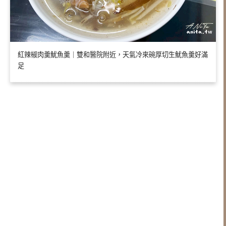
紅辣椒肉羹魷魚羹｜雙和醫院附近，天氣冷來碗厚切生魷魚羹好滿
足