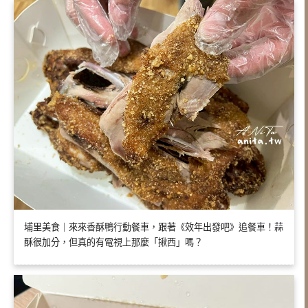
埔里美食｜來來香酥鴨行動餐車，跟著《效年出發吧》追餐車！蒜
酥很加分，但真的有電視上那麼「揪西」嗎？