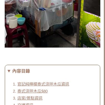
內容目錄
官記純檸檬泰式涼拌木瓜資訊
泰式涼拌木瓜$80
店家/景點資訊