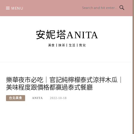
Skip
MENU
to
content
安妮塔ANITA
美食┃抹茶┃生活┃育兒
樂華夜市必吃｜官記純檸檬泰式涼拌木瓜｜
美味程度跟價格都贏過泰式餐廳
台北美食
ANITA
2022-10-18