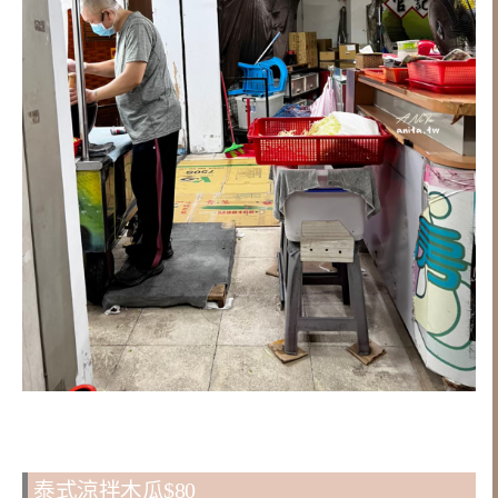
泰式涼拌木瓜$80