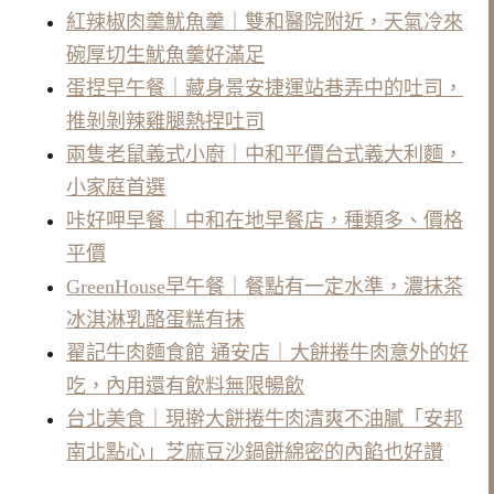
紅辣椒肉羹魷魚羹｜雙和醫院附近，天氣冷來
碗厚切生魷魚羹好滿足
蛋捏早午餐｜藏身景安捷運站巷弄中的吐司，
推剝剝辣雞腿熱捏吐司
兩隻老鼠義式小廚｜中和平價台式義大利麵，
小家庭首選
咔好呷早餐｜中和在地早餐店，種類多、價格
平價
GreenHouse早午餐｜餐點有一定水準，濃抹茶
冰淇淋乳酪蛋糕有抹
翟記牛肉麵食館 通安店｜大餅捲牛肉意外的好
吃，內用還有飲料無限暢飲
台北美食｜現擀大餅捲牛肉清爽不油膩「安邦
南北點心」芝麻豆沙鍋餅綿密的內餡也好讚