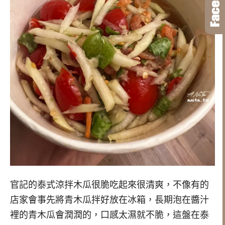
官記的泰式涼拌木瓜很脆吃起來很清爽，不像有的
店家會事先將青木瓜拌好放在冰箱，長期泡在醬汁
裡的青木瓜會潤潤的，口感太濕就不脆，這盤在泰