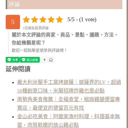
評論
5/5 - (1 vote)
5
1位網友投票評論
關於本文評論的商家、商品、景點、議題、方法，
你給幾顆星呢？
歡迎一起點擊星號參與評論唷！
延伸閱讀
義大利米蘭手工窯烤披薩｜披薩界的LV，超過
50種創意口味，米蘭招牌炸雞也是必點
南勢角美食推薦｜全福食堂，椒麻雞腿便當專
賣店，最便宜的便當百元有找
金山必吃美食｜阿嬤家漁村料理，料理基本無
雷，肉質軟嫩的放山雞必點