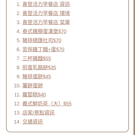
喜登活力早餐店 資訊
喜登活力早餐店 環境
喜登活力早餐店 菜單
泰式雞腿蛋漢堡$70
豬排總匯吐司$70
宮保雞丁麵+蛋$70
三杯雞麵$55
煎蛋乳酪餅$35
豬排蛋餅$45
薯餅蛋餅
蘿蔔糕$40
義式鮮奶茶（大）$55
店家/景點資訊
交通資訊