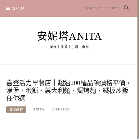
Skip
MENU
to
content
安妮塔ANITA
美食┃抹茶┃生活┃育兒
喜登活力早餐店｜超過200種品項價格平價，
漢堡、蛋餅、義大利麵、焗烤麵、鐵板炒飯
任你選
台北美食
ANITA
2024-08-02