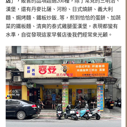
店
」，販售的品項超過200種，除了常見的三明治、
漢堡，還有丹麥比薩、河粉、日式燒餅、義大利
麵、焗烤麵、鐵板炒飯..等，煎到恰恰的蛋餅、加蔬
菜的鐵板麵、清爽的泰式雞腿蛋漢堡，表現都蠻有
水準，自從發現這家早餐店後我們經常來光顧。