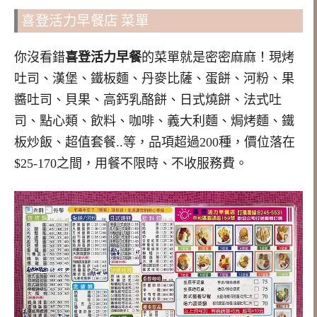
喜登活力早餐店 菜單
你沒看錯
喜登活力早餐
的菜單就是密密麻麻！現烤
吐司、漢堡、鐵板麵、丹麥比薩、蛋餅、河粉、果
醬吐司、貝果、高鈣乳酪餅、日式燒餅、法式吐
司、點心類、飲料、咖啡、義大利麵、焗烤麵、鐵
板炒飯、超值套餐..等，品項超過200種，價位落在
$25-170之間，用餐不限時、不收服務費。