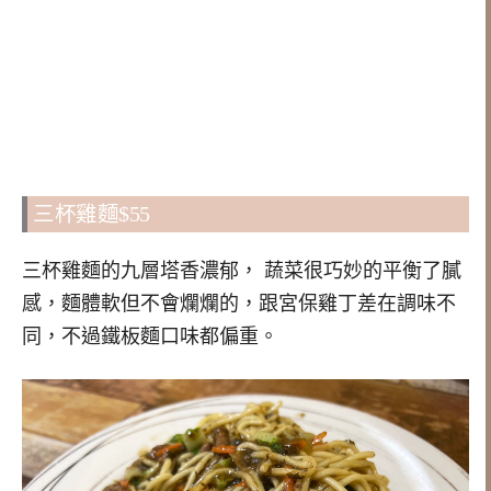
三杯雞麵$55
三杯雞麵的九層塔香濃郁， 蔬菜很巧妙的平衡了膩
感，麵體軟但不會爛爛的，跟宮保雞丁差在調味不
同，不過鐵板麵口味都偏重。