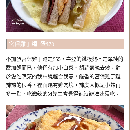
宮保雞丁麵+蛋$70
不加蛋宮保雞丁麵是$55，喜登的鐵板麵不是單純的
醬加麵而已，他們有加小白菜、胡蘿蔔絲去炒，對
於愛吃蔬菜的我來說超合我意，鹹香的宮保雞丁麵
辣辣的很香，裡面還有雞肉塊，辣度大概是小辣再
多一點，吃微辣的M先生會覺得辣沒辦法連續吃。