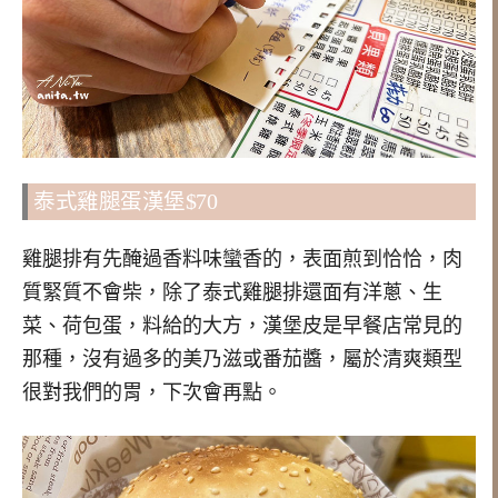
泰式雞腿蛋漢堡$70
雞腿排有先醃過香料味蠻香的，表面煎到恰恰，肉
質緊質不會柴，除了泰式雞腿排還面有洋蔥、生
菜、荷包蛋，料給的大方，漢堡皮是早餐店常見的
那種，沒有過多的美乃滋或番茄醬，屬於清爽類型
很對我們的胃，下次會再點。