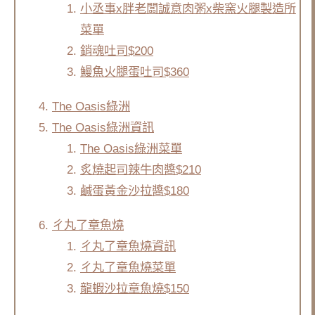
小丞事x胖老闆誠意肉粥x柴窯火腿製造所
菜單
銷魂吐司$200
鰻魚火腿蛋吐司$360
The Oasis綠洲
The Oasis綠洲資訊
The Oasis綠洲菜單
炙燒起司辣牛肉醬$210
鹹蛋黃金沙拉醬$180
ㄔ丸了章魚燒
ㄔ丸了章魚燒資訊
ㄔ丸了章魚燒菜單
龍蝦沙拉章魚燒$150