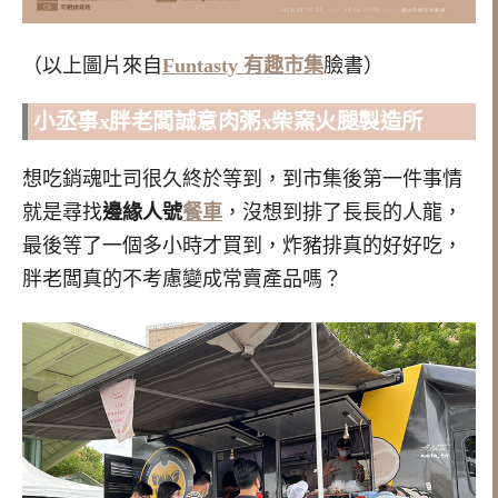
（以上圖片來自
Funtasty 有趣市集
臉書）
小丞事x胖老闆誠意肉粥x柴窯火腿製造所
想吃銷魂吐司很久終於等到，到市集後第一件事情
就是尋找
邊緣人號
餐車
，沒想到排了長長的人龍，
最後等了一個多小時才買到，炸豬排真的好好吃，
胖老闆真的不考慮變成常賣產品嗎？