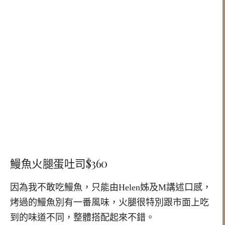
鰻魚火腿蛋吐司$360
因為我不敢吃鰻魚，只能由Helen姊及M講述口感，
烤過的鰻魚別有一番風味，火腿很特別跟市面上吃
到的味道不同，整體搭配起來不錯。