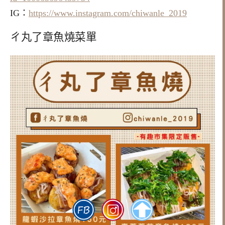
IG：
https://www.instagram.com/chiwanle_2019
ㄔ丸了章魚燒菜單