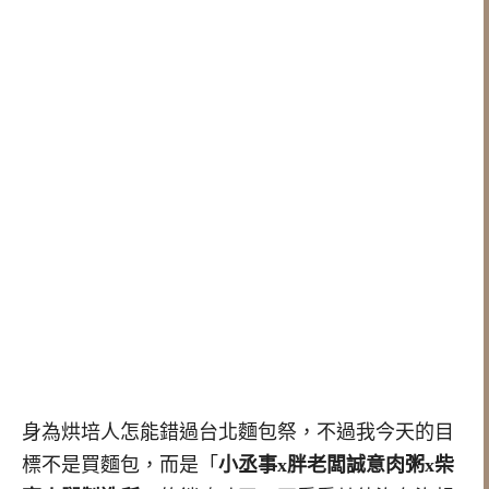
身為烘培人怎能錯過台北麵包祭，不過我今天的目
標不是買麵包，而是「
小丞事x
胖老闆誠意肉粥
x
柴