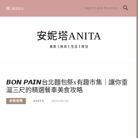
Skip
MENU
to
content
安妮塔ANITA
美食┃抹茶┃生活┃育兒
𝘽𝙊𝙉 𝙋𝘼𝙄𝙉台北麵包祭x有趣市集｜讓你垂
涎三尺的精選餐車美食攻略
安妮塔喫
ANITA
2023-03-31