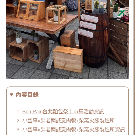
內容目錄
Bon Pain台北麵包祭｜市集活動資訊
小丞事x胖老闆誠意肉粥x柴窯火腿製造所
小丞事x胖老闆誠意肉粥x柴窯火腿製造所資訊