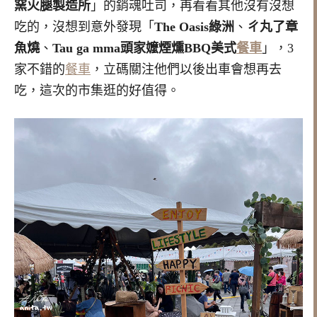
窯火腿製造所
」的銷魂吐司，再看看其他沒有沒想
吃的，沒想到意外發現「
The Oasis綠洲
、
ㄔ丸了章
魚燒
、
Tau ga mma
頭家嬤煙燻BBQ美式
餐車
」，3
家不錯的
餐車
，立碼關注他們以後出車會想再去
吃，這次的市集逛的好值得。