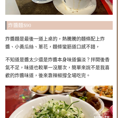
炸醬麵$90
炸醬麵是最後一道上桌的，熱騰騰的麵條配上炸
醬、小黃瓜絲、蔥花，麵條蠻筋道口感不錯，
不知道是醬太少還是炸醬本身味道偏淡？拌開後香
氣不足，味道也較單一沒層次，簡單來說不是我喜
歡的炸醬味道，後來靠辣椒撐全場吃完。