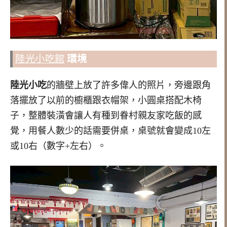
陸光小吃館
環境
陸光小吃
的牆壁上放了許多偉人的照片，旁邊跟角
落擺放了以前的櫥櫃跟衣帽架，小圓桌搭配木椅
子，整體裝潢會讓人有種到眷村親友家吃飯的感
覺，用餐人數少的話需要併桌，桌號就會變成10左
或10右（數字+左右）。