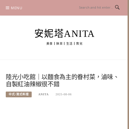
Skip
MENU
to
content
安妮塔ANITA
美食┃抹茶┃生活┃育兒
陸光小吃館｜以麵食為主的眷村菜，滷味、
自製紅油辣椒很不錯
中式/港式料理
ANITA
2025-08-06