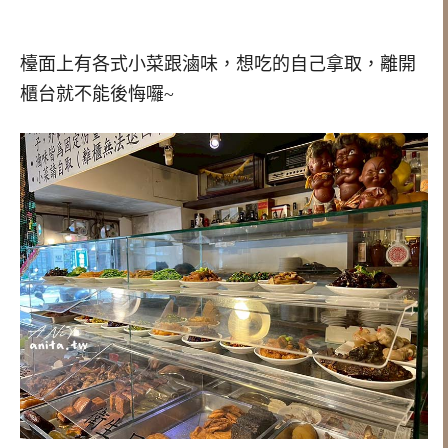
檯面上有各式小菜跟滷味，想吃的自己拿取，離開
櫃台就不能後悔囉~