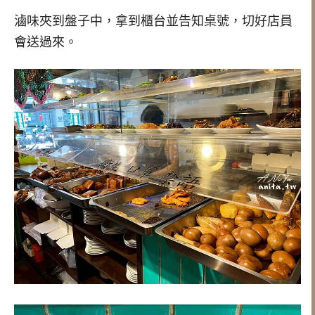
滷味夾到盤子中，拿到櫃台並告知桌號，切好店員
會送過來。