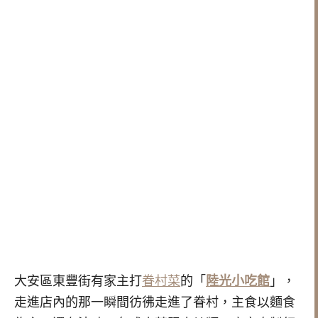
大安區東豐街有家主打
眷村菜
的「
陸光小吃館
」，
走進店內的那一瞬間彷彿走進了眷村，主食以麵食