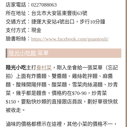
店家電話：0227088063
所在地址：台北市大安區東豐街63號
交通方式：捷運大安站4號出口，步行10分鐘
支付方式：現金
臉書粉絲：
https://www.facebook.com/guantouli/
陸光小吃館
菜單
陸光小吃
主打
眷村菜
，剛入坐會給一張菜單（忘記
拍）上面有炸醬麵、雙醬麵、雞絲乾拌麵、麻醬
麵、酸辣開陽拌麵、酸菜麵、雪菜肉絲湯麵、炒青
菜，幾乎都是麵食，價格約在$70-90，炒青菜
$150，要點快炒類的直接跟店員說，劃好單很快就
被收走。
滷味的價格都標示在這裡，其他小菜的價格不一，