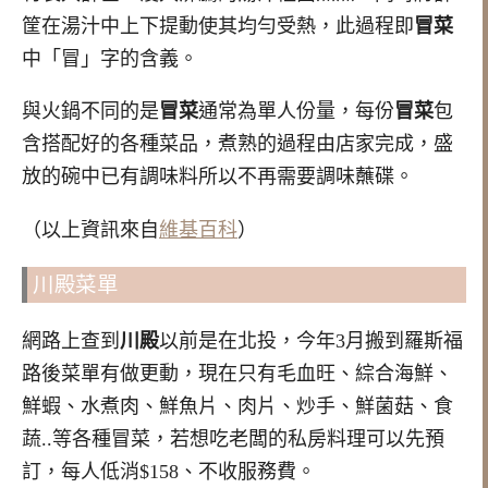
筐在湯汁中上下提動使其均勻受熱，此過程即
冒菜
中「冒」字的含義。
與火鍋不同的是
冒菜
通常為單人份量，每份
冒菜
包
含搭配好的各種菜品，煮熟的過程由店家完成，盛
放的碗中已有調味料所以不再需要調味蘸碟。
（以上資訊來自
維基百科
）
川殿菜單
網路上查到
川殿
以前是在北投，今年3月搬到羅斯福
路後菜單有做更動，現在只有毛血旺、綜合海鮮、
鮮蝦、水煮肉、鮮魚片、肉片、炒手、鮮菌菇、食
蔬..等各種冒菜，若想吃老闆的私房料理可以先預
訂，每人低消$158、不收服務費。