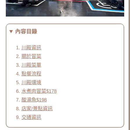
內容目錄
川殿資訊
關於冒菜
川殿菜單
點餐流程
川殿環境
水煮肉冒菜$178
酸湯魚$198
店家/景點資訊
交通資訊