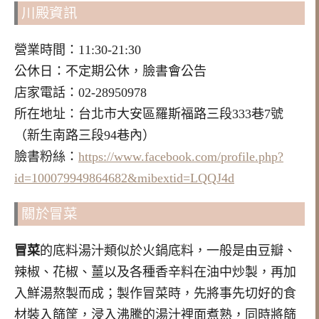
川殿資訊
營業時間：11:30-21:30
公休日：不定期公休，臉書會公告
店家電話：02-28950978
所在地址：台北市大安區羅斯福路三段333巷7號
（新生南路三段94巷內）
臉書粉絲：
https://www.facebook.com/profile.php?
id=100079949864682&mibextid=LQQJ4d
關於冒菜
冒菜
的底料湯汁類似於火鍋底料，一般是由豆瓣、
辣椒、花椒、薑以及各種香辛料在油中炒製，再加
入鮮湯熬製而成；製作冒菜時，先將事先切好的食
材裝入篩筐，浸入沸騰的湯汁裡面煮熟，同時將篩