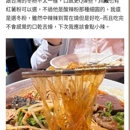
跟台灣的冬粉不太一樣，口感更Q彈些，
川殿
也有
紅薯粉可以選，不過他是酸辣粉那種細圓的，我還
是選冬粉，雖然中辣辣到胃在燒但是好吃~而且吃完
不會感覺的口乾舌燥，下次我應該會點小辣。