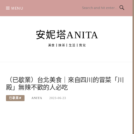
Skip
MENU
to
content
安妮塔ANITA
美食┃抹茶┃生活┃育兒
（已歇業）台北美食｜來自四川的冒菜「川
殿」無辣不歡的人必吃
已歇業✘
ANITA
2023-06-23