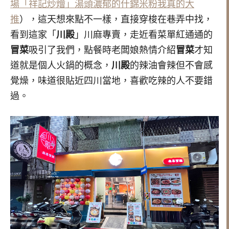
場「祥記炒燴」湯頭濃郁的什錦米粉我真的大
推
），這天想來點不一樣，直接穿梭在巷弄中找，
看到這家「
川殿
」川麻專賣，走近看菜單紅通通的
冒菜
吸引了我們，點餐時老闆娘熱情介紹
冒菜
才知
道就是個人火鍋的概念，
川殿
的辣油會辣但不會感
覺燥，味道很貼近四川當地，喜歡吃辣的人不要錯
過。