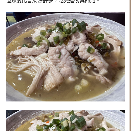
但辣度比冒菜好許多，吃完這碗真的飽。